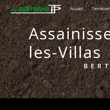
Panneau de gestion des cookies
Accueil
Terrasse
Assainissement individuel Ségur-
les-Villas
BE