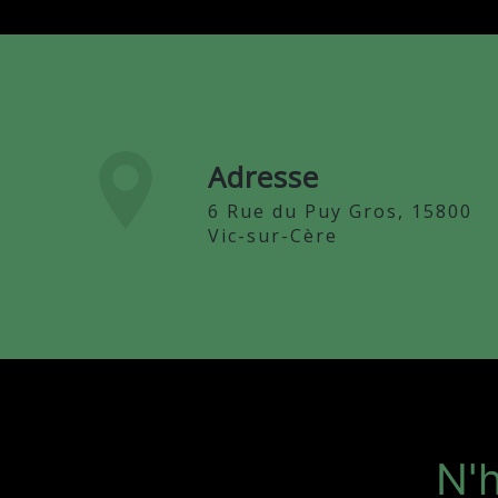
Adresse
6 Rue du Puy Gros, 15800
Vic-sur-Cère
N'h