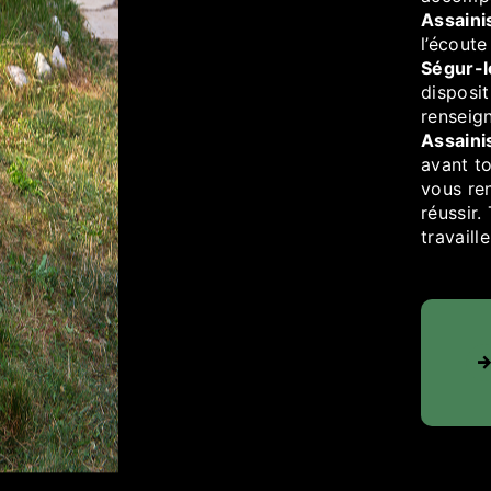
Assaini
l’écoute
Ségur-l
disposit
renseig
Assaini
avant to
vous re
réussir.
travaill