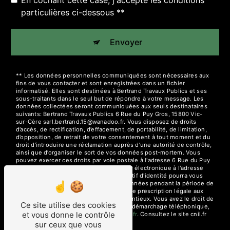
En cochant cette case, j'accepte les conditions
particulières ci-dessous **
Envoyer
** Les données personnelles communiquées sont nécessaires aux
fins de vous contacter et sont enregistrées dans un fichier
informatisé. Elles sont destinées à Bertrand Travaux Publics et ses
sous-traitants dans le seul but de répondre à votre message. Les
données collectées seront communiquées aux seuls destinataires
suivants: Bertrand Travaux Publics 6 Rue du Puy Gros, 15800 Vic-
sur-Cère sarl.bertrand.15@wanadoo.fr. Vous disposez de droits
d’accès, de rectification, d’effacement, de portabilité, de limitation,
d’opposition, de retrait de votre consentement à tout moment et du
droit d’introduire une réclamation auprès d’une autorité de contrôle,
ainsi que d’organiser le sort de vos données post-mortem. Vous
pouvez exercer ces droits par voie postale à l'adresse 6 Rue du Puy
Gros, 15800 Vic-sur-Cère ou par courrier électronique à l'adresse
sarl.bertrand.15@wanadoo.fr. Un justificatif d'identité pourra vous
être demandé. Nous conservons vos données pendant la période de
prise de contact puis pendant la durée de prescription légale aux
fins probatoires et de gestion des contentieux. Vous avez le droit de
Ce site utilise des cookies
vous inscrire sur la liste d'opposition au démarchage téléphonique,
et vous donne le contrôle
disponible à cette adresse:
Bloctel.gouv.fr
. Consultez le site cnil.fr
pour plus d’informations sur vos droits.
sur ceux que vous